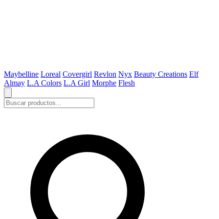
Maybelline
Loreal
Covergirl
Revlon
Nyx
Beauty Creations
Elf
Almay
L.A Colors
L.A Girl
Morphe
Flesh