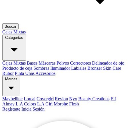
Buscar
Cajas Mixtas
Categorías
Cajas Mixtas
Bases
Máscaras
Polvos
Correctores
Delineador de ojo
Producto de ceja
Sombras
Iluminador
Labiales
Bronzer
Skin Care
Rubor
Pinta Uñas
Accesorios
Marcas
Maybelline
Loreal
Covergirl
Revlon
Nyx
Beauty Creations
Elf
Almay
L.A Colors
L.A Girl
Morphe
Flesh
Regístrate
Inicia Sesión