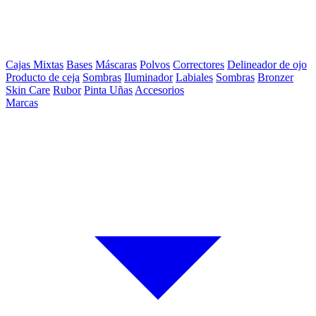
Cajas Mixtas
Bases
Máscaras
Polvos
Correctores
Delineador de ojo
Producto de ceja
Sombras
Iluminador
Labiales
Sombras
Bronzer
Skin Care
Rubor
Pinta Uñas
Accesorios
Marcas