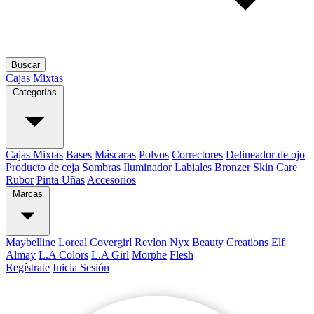
Buscar
Cajas Mixtas
Categorías
Cajas Mixtas
Bases
Máscaras
Polvos
Correctores
Delineador de ojo
Producto de ceja
Sombras
Iluminador
Labiales
Bronzer
Skin Care
Rubor
Pinta Uñas
Accesorios
Marcas
Maybelline
Loreal
Covergirl
Revlon
Nyx
Beauty Creations
Elf
Almay
L.A Colors
L.A Girl
Morphe
Flesh
Regístrate
Inicia Sesión