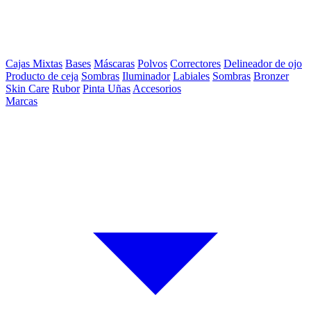
Cajas Mixtas
Bases
Máscaras
Polvos
Correctores
Delineador de ojo
Producto de ceja
Sombras
Iluminador
Labiales
Sombras
Bronzer
Skin Care
Rubor
Pinta Uñas
Accesorios
Marcas