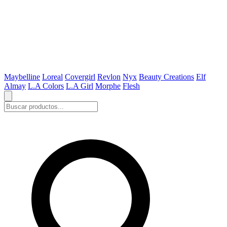
Maybelline
Loreal
Covergirl
Revlon
Nyx
Beauty Creations
Elf
Almay
L.A Colors
L.A Girl
Morphe
Flesh