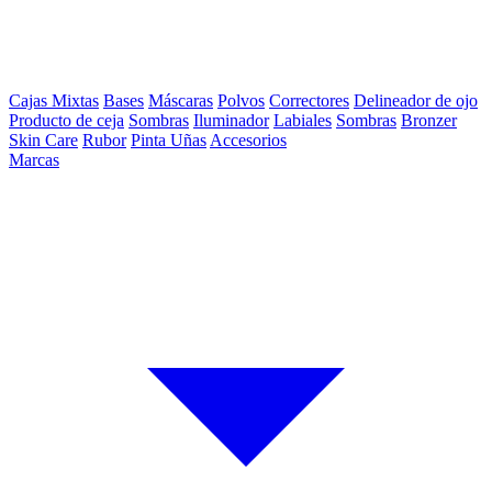
Cajas Mixtas
Bases
Máscaras
Polvos
Correctores
Delineador de ojo
Producto de ceja
Sombras
Iluminador
Labiales
Sombras
Bronzer
Skin Care
Rubor
Pinta Uñas
Accesorios
Marcas