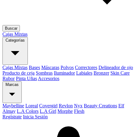
Buscar
Cajas Mixtas
Categorías
Cajas Mixtas
Bases
Máscaras
Polvos
Correctores
Delineador de ojo
Producto de ceja
Sombras
Iluminador
Labiales
Bronzer
Skin Care
Rubor
Pinta Uñas
Accesorios
Marcas
Maybelline
Loreal
Covergirl
Revlon
Nyx
Beauty Creations
Elf
Almay
L.A Colors
L.A Girl
Morphe
Flesh
Regístrate
Inicia Sesión