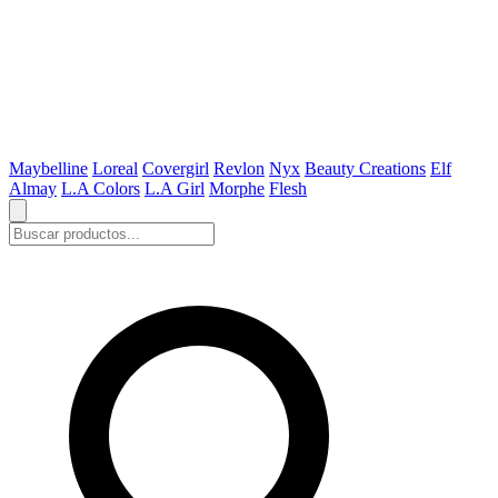
Maybelline
Loreal
Covergirl
Revlon
Nyx
Beauty Creations
Elf
Almay
L.A Colors
L.A Girl
Morphe
Flesh