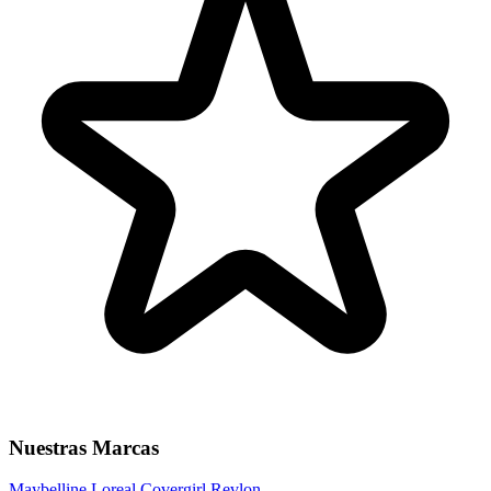
Nuestras Marcas
Maybelline
Loreal
Covergirl
Revlon