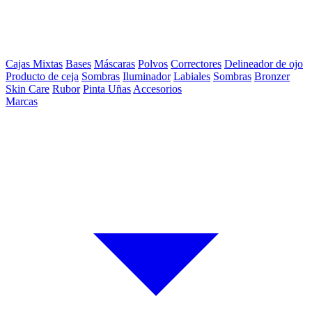
Cajas Mixtas
Bases
Máscaras
Polvos
Correctores
Delineador de ojo
Producto de ceja
Sombras
Iluminador
Labiales
Sombras
Bronzer
Skin Care
Rubor
Pinta Uñas
Accesorios
Marcas