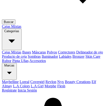
Buscar
Cajas Mixtas
Categorías
Cajas Mixtas
Bases
Máscaras
Polvos
Correctores
Delineador de ojo
Producto de ceja
Sombras
Iluminador
Labiales
Bronzer
Skin Care
Rubor
Pinta Uñas
Accesorios
Marcas
Maybelline
Loreal
Covergirl
Revlon
Nyx
Beauty Creations
Elf
Almay
L.A Colors
L.A Girl
Morphe
Flesh
Regístrate
Inicia Sesión