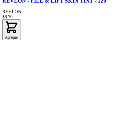
REVLON - FILL & LIFT SKIN TINT - 120
REVLON
$6.70
Agregar