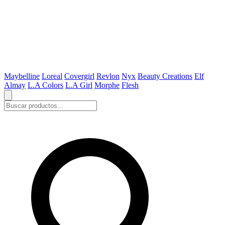
Maybelline
Loreal
Covergirl
Revlon
Nyx
Beauty Creations
Elf
Almay
L.A Colors
L.A Girl
Morphe
Flesh