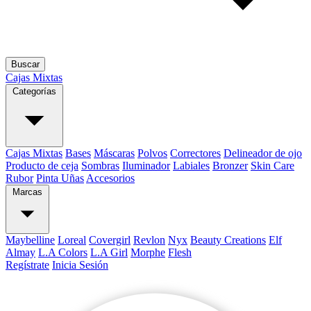
Buscar
Cajas Mixtas
Categorías
Cajas Mixtas
Bases
Máscaras
Polvos
Correctores
Delineador de ojo
Producto de ceja
Sombras
Iluminador
Labiales
Bronzer
Skin Care
Rubor
Pinta Uñas
Accesorios
Marcas
Maybelline
Loreal
Covergirl
Revlon
Nyx
Beauty Creations
Elf
Almay
L.A Colors
L.A Girl
Morphe
Flesh
Regístrate
Inicia Sesión