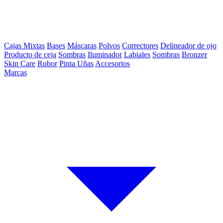
Cajas Mixtas
Bases
Máscaras
Polvos
Correctores
Delineador de ojo
Producto de ceja
Sombras
Iluminador
Labiales
Sombras
Bronzer
Skin Care
Rubor
Pinta Uñas
Accesorios
Marcas