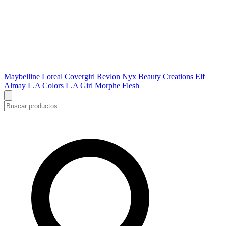
Maybelline
Loreal
Covergirl
Revlon
Nyx
Beauty Creations
Elf
Almay
L.A Colors
L.A Girl
Morphe
Flesh