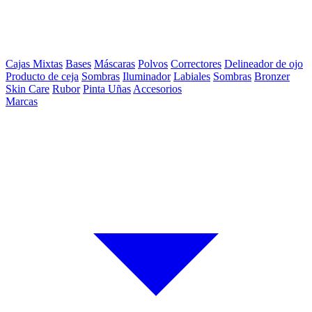
Cajas Mixtas
Bases
Máscaras
Polvos
Correctores
Delineador de ojo
Producto de ceja
Sombras
Iluminador
Labiales
Sombras
Bronzer
Skin Care
Rubor
Pinta Uñas
Accesorios
Marcas