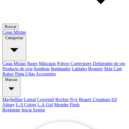
Buscar
Cajas Mixtas
Categorías
Cajas Mixtas
Bases
Máscaras
Polvos
Correctores
Delineador de ojo
Producto de ceja
Sombras
Iluminador
Labiales
Bronzer
Skin Care
Rubor
Pinta Uñas
Accesorios
Marcas
Maybelline
Loreal
Covergirl
Revlon
Nyx
Beauty Creations
Elf
Almay
L.A Colors
L.A Girl
Morphe
Flesh
Regístrate
Inicia Sesión