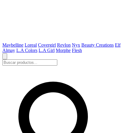
Maybelline
Loreal
Covergirl
Revlon
Nyx
Beauty Creations
Elf
Almay
L.A Colors
L.A Girl
Morphe
Flesh