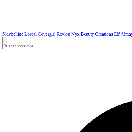
Maybelline
Loreal
Covergirl
Revlon
Nyx
Beauty Creations
Elf
Alma