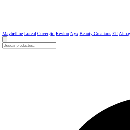
Maybelline
Loreal
Covergirl
Revlon
Nyx
Beauty Creations
Elf
Alma