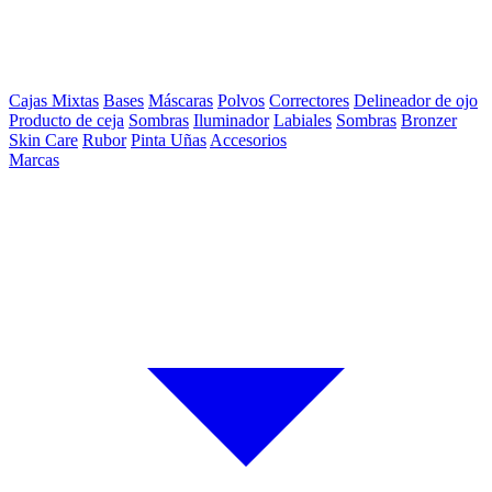
Cajas Mixtas
Bases
Máscaras
Polvos
Correctores
Delineador de ojo
Producto de ceja
Sombras
Iluminador
Labiales
Sombras
Bronzer
Skin Care
Rubor
Pinta Uñas
Accesorios
Marcas