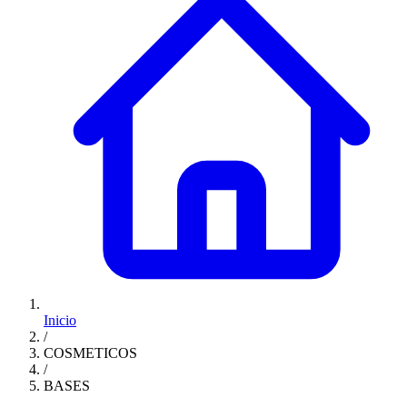
Inicio
/
COSMETICOS
/
BASES