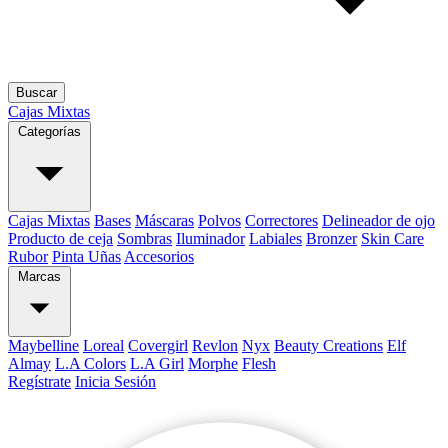
Buscar
Cajas Mixtas
Categorías
Cajas Mixtas
Bases
Máscaras
Polvos
Correctores
Delineador de ojo
Producto de ceja
Sombras
Iluminador
Labiales
Bronzer
Skin Care
Rubor
Pinta Uñas
Accesorios
Marcas
Maybelline
Loreal
Covergirl
Revlon
Nyx
Beauty Creations
Elf
Almay
L.A Colors
L.A Girl
Morphe
Flesh
Regístrate
Inicia Sesión