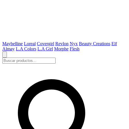
Maybelline
Loreal
Covergirl
Revlon
Nyx
Beauty Creations
Elf
Almay
L.A Colors
L.A Girl
Morphe
Flesh