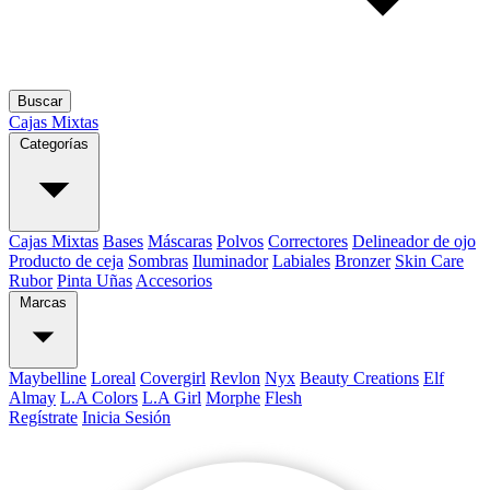
Buscar
Cajas Mixtas
Categorías
Cajas Mixtas
Bases
Máscaras
Polvos
Correctores
Delineador de ojo
Producto de ceja
Sombras
Iluminador
Labiales
Bronzer
Skin Care
Rubor
Pinta Uñas
Accesorios
Marcas
Maybelline
Loreal
Covergirl
Revlon
Nyx
Beauty Creations
Elf
Almay
L.A Colors
L.A Girl
Morphe
Flesh
Regístrate
Inicia Sesión