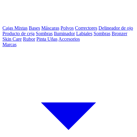
Cajas Mixtas
Bases
Máscaras
Polvos
Correctores
Delineador de ojo
Producto de ceja
Sombras
Iluminador
Labiales
Sombras
Bronzer
Skin Care
Rubor
Pinta Uñas
Accesorios
Marcas