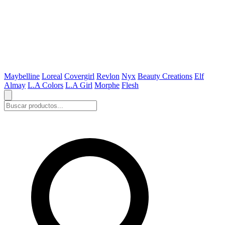
Maybelline
Loreal
Covergirl
Revlon
Nyx
Beauty Creations
Elf
Almay
L.A Colors
L.A Girl
Morphe
Flesh