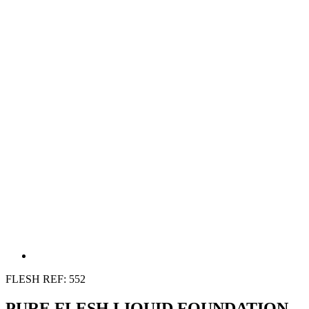
FLESH
REF: 552
PURE FLESH LIQUID FOUNDATION -