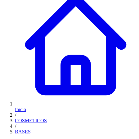
Inicio
/
COSMETICOS
/
BASES