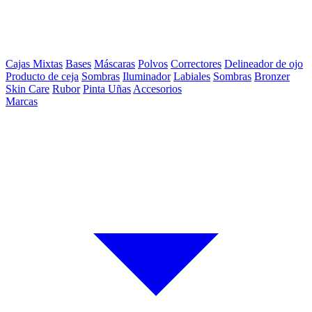
Cajas Mixtas
Bases
Máscaras
Polvos
Correctores
Delineador de ojo
Producto de ceja
Sombras
Iluminador
Labiales
Sombras
Bronzer
Skin Care
Rubor
Pinta Uñas
Accesorios
Marcas