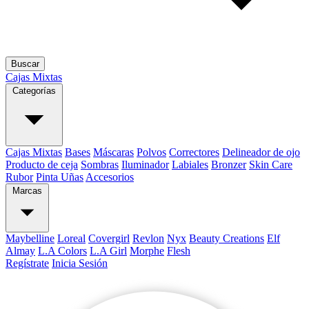
Buscar
Cajas Mixtas
Categorías
Cajas Mixtas
Bases
Máscaras
Polvos
Correctores
Delineador de ojo
Producto de ceja
Sombras
Iluminador
Labiales
Bronzer
Skin Care
Rubor
Pinta Uñas
Accesorios
Marcas
Maybelline
Loreal
Covergirl
Revlon
Nyx
Beauty Creations
Elf
Almay
L.A Colors
L.A Girl
Morphe
Flesh
Regístrate
Inicia Sesión