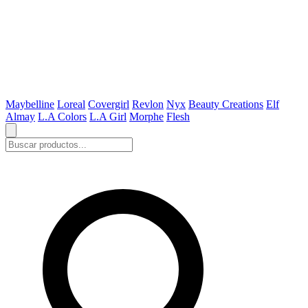
Maybelline
Loreal
Covergirl
Revlon
Nyx
Beauty Creations
Elf
Almay
L.A Colors
L.A Girl
Morphe
Flesh