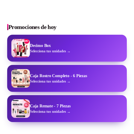
Promociones de hoy
Decimo Box
Selecciona tus unidades →
Caja Rostro Completo - 6 Piezas
Selecciona tus unidades →
Caja Remate - 7 Piezas
Selecciona tus unidades →