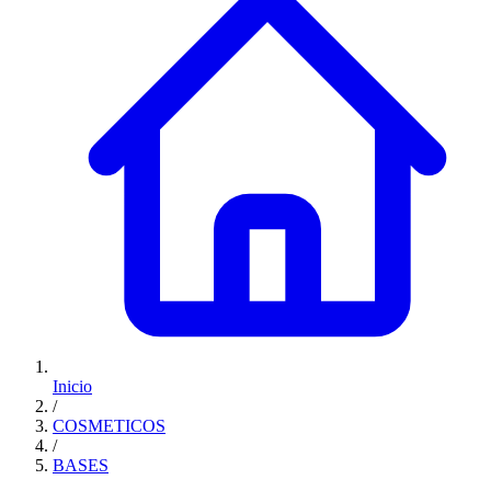
Inicio
/
COSMETICOS
/
BASES