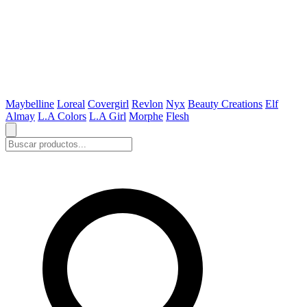
Maybelline
Loreal
Covergirl
Revlon
Nyx
Beauty Creations
Elf
Almay
L.A Colors
L.A Girl
Morphe
Flesh