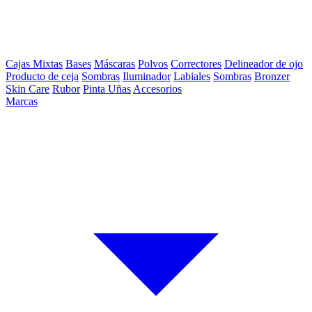
Cajas Mixtas
Bases
Máscaras
Polvos
Correctores
Delineador de ojo
Producto de ceja
Sombras
Iluminador
Labiales
Sombras
Bronzer
Skin Care
Rubor
Pinta Uñas
Accesorios
Marcas