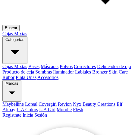
Buscar
Cajas Mixtas
Categorías
Cajas Mixtas
Bases
Máscaras
Polvos
Correctores
Delineador de ojo
Producto de ceja
Sombras
Iluminador
Labiales
Bronzer
Skin Care
Rubor
Pinta Uñas
Accesorios
Marcas
Maybelline
Loreal
Covergirl
Revlon
Nyx
Beauty Creations
Elf
Almay
L.A Colors
L.A Girl
Morphe
Flesh
Regístrate
Inicia Sesión