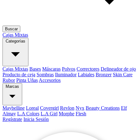
Buscar
Cajas Mixtas
Categorías
Cajas Mixtas
Bases
Máscaras
Polvos
Correctores
Delineador de ojo
Producto de ceja
Sombras
Iluminador
Labiales
Bronzer
Skin Care
Rubor
Pinta Uñas
Accesorios
Marcas
Maybelline
Loreal
Covergirl
Revlon
Nyx
Beauty Creations
Elf
Almay
L.A Colors
L.A Girl
Morphe
Flesh
Regístrate
Inicia Sesión