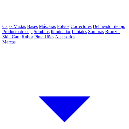
Cajas Mixtas
Bases
Máscaras
Polvos
Correctores
Delineador de ojo
Producto de ceja
Sombras
Iluminador
Labiales
Sombras
Bronzer
Skin Care
Rubor
Pinta Uñas
Accesorios
Marcas