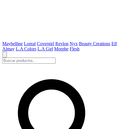
Maybelline
Loreal
Covergirl
Revlon
Nyx
Beauty Creations
Elf
Almay
L.A Colors
L.A Girl
Morphe
Flesh