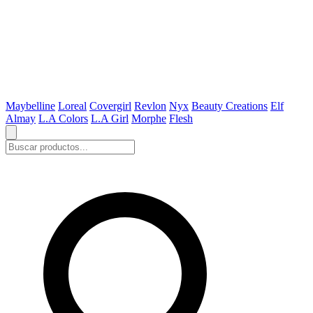
Maybelline
Loreal
Covergirl
Revlon
Nyx
Beauty Creations
Elf
Almay
L.A Colors
L.A Girl
Morphe
Flesh