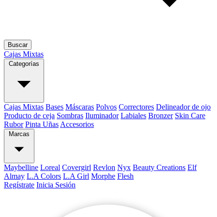
Buscar
Cajas Mixtas
Categorías
Cajas Mixtas
Bases
Máscaras
Polvos
Correctores
Delineador de ojo
Producto de ceja
Sombras
Iluminador
Labiales
Bronzer
Skin Care
Rubor
Pinta Uñas
Accesorios
Marcas
Maybelline
Loreal
Covergirl
Revlon
Nyx
Beauty Creations
Elf
Almay
L.A Colors
L.A Girl
Morphe
Flesh
Regístrate
Inicia Sesión