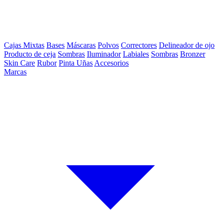
Cajas Mixtas
Bases
Máscaras
Polvos
Correctores
Delineador de ojo
Producto de ceja
Sombras
Iluminador
Labiales
Sombras
Bronzer
Skin Care
Rubor
Pinta Uñas
Accesorios
Marcas