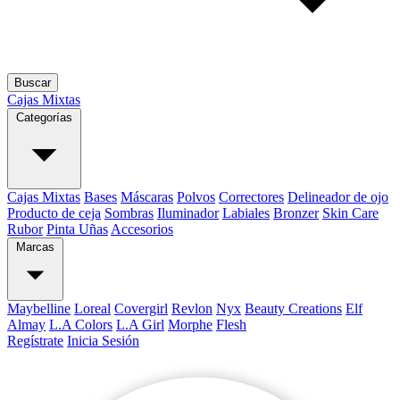
Buscar
Cajas Mixtas
Categorías
Cajas Mixtas
Bases
Máscaras
Polvos
Correctores
Delineador de ojo
Producto de ceja
Sombras
Iluminador
Labiales
Bronzer
Skin Care
Rubor
Pinta Uñas
Accesorios
Marcas
Maybelline
Loreal
Covergirl
Revlon
Nyx
Beauty Creations
Elf
Almay
L.A Colors
L.A Girl
Morphe
Flesh
Regístrate
Inicia Sesión