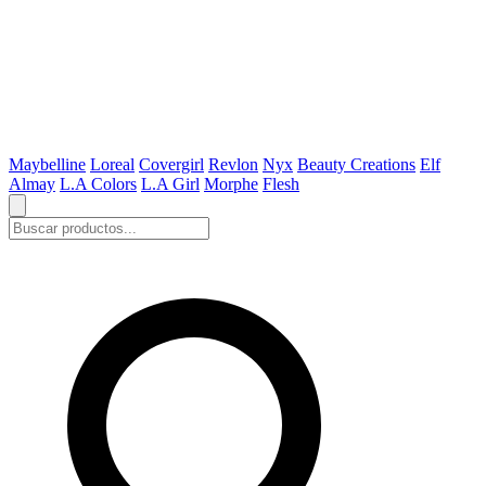
Maybelline
Loreal
Covergirl
Revlon
Nyx
Beauty Creations
Elf
Almay
L.A Colors
L.A Girl
Morphe
Flesh