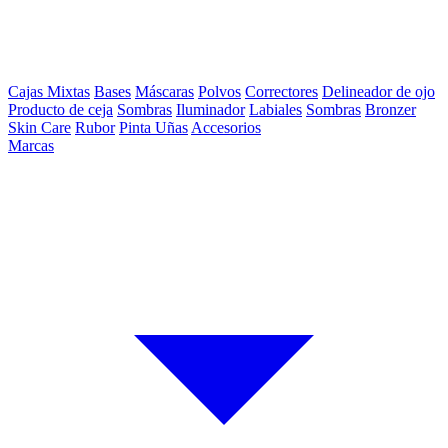
Cajas Mixtas
Bases
Máscaras
Polvos
Correctores
Delineador de ojo
Producto de ceja
Sombras
Iluminador
Labiales
Sombras
Bronzer
Skin Care
Rubor
Pinta Uñas
Accesorios
Marcas