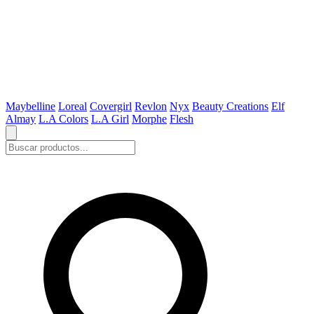
Maybelline
Loreal
Covergirl
Revlon
Nyx
Beauty Creations
Elf
Almay
L.A Colors
L.A Girl
Morphe
Flesh