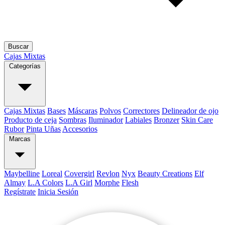
Buscar
Cajas Mixtas
Categorías
Cajas Mixtas
Bases
Máscaras
Polvos
Correctores
Delineador de ojo
Producto de ceja
Sombras
Iluminador
Labiales
Bronzer
Skin Care
Rubor
Pinta Uñas
Accesorios
Marcas
Maybelline
Loreal
Covergirl
Revlon
Nyx
Beauty Creations
Elf
Almay
L.A Colors
L.A Girl
Morphe
Flesh
Regístrate
Inicia Sesión