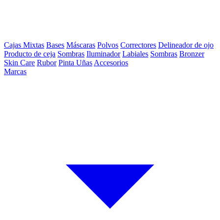
Cajas Mixtas
Bases
Máscaras
Polvos
Correctores
Delineador de ojo
Producto de ceja
Sombras
Iluminador
Labiales
Sombras
Bronzer
Skin Care
Rubor
Pinta Uñas
Accesorios
Marcas