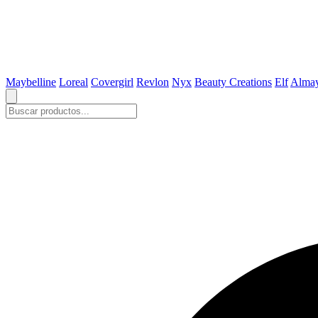
Maybelline
Loreal
Covergirl
Revlon
Nyx
Beauty Creations
Elf
Alma