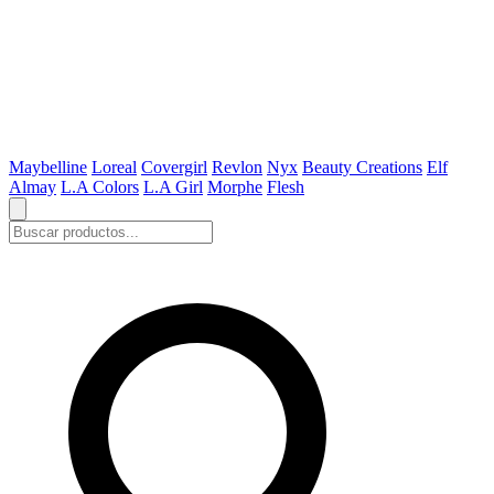
Maybelline
Loreal
Covergirl
Revlon
Nyx
Beauty Creations
Elf
Almay
L.A Colors
L.A Girl
Morphe
Flesh