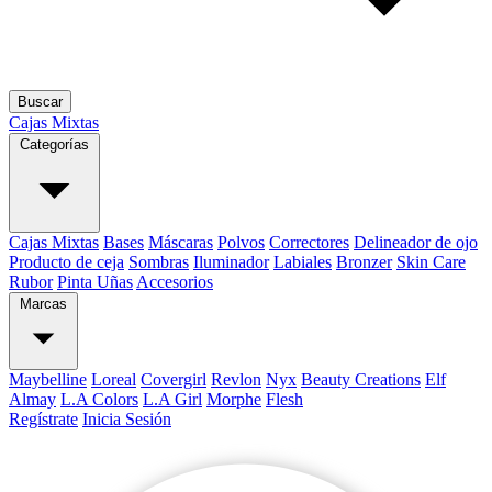
Buscar
Cajas Mixtas
Categorías
Cajas Mixtas
Bases
Máscaras
Polvos
Correctores
Delineador de ojo
Producto de ceja
Sombras
Iluminador
Labiales
Bronzer
Skin Care
Rubor
Pinta Uñas
Accesorios
Marcas
Maybelline
Loreal
Covergirl
Revlon
Nyx
Beauty Creations
Elf
Almay
L.A Colors
L.A Girl
Morphe
Flesh
Regístrate
Inicia Sesión