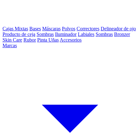
Cajas Mixtas
Bases
Máscaras
Polvos
Correctores
Delineador de ojo
Producto de ceja
Sombras
Iluminador
Labiales
Sombras
Bronzer
Skin Care
Rubor
Pinta Uñas
Accesorios
Marcas