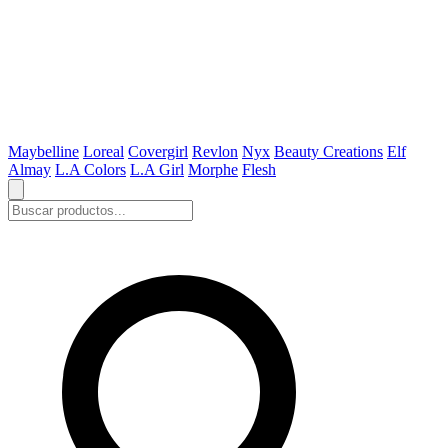
Maybelline
Loreal
Covergirl
Revlon
Nyx
Beauty Creations
Elf
Almay
L.A Colors
L.A Girl
Morphe
Flesh