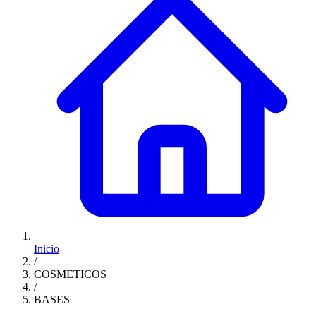
Inicio
/
COSMETICOS
/
BASES