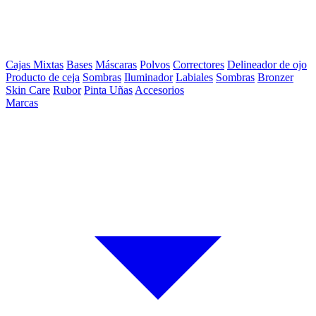
Cajas Mixtas
Bases
Máscaras
Polvos
Correctores
Delineador de ojo
Producto de ceja
Sombras
Iluminador
Labiales
Sombras
Bronzer
Skin Care
Rubor
Pinta Uñas
Accesorios
Marcas