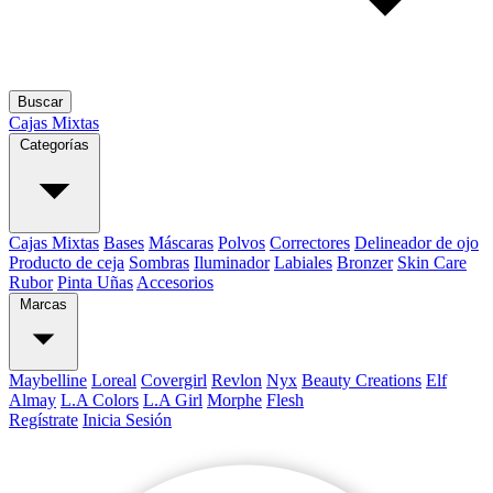
Buscar
Cajas Mixtas
Categorías
Cajas Mixtas
Bases
Máscaras
Polvos
Correctores
Delineador de ojo
Producto de ceja
Sombras
Iluminador
Labiales
Bronzer
Skin Care
Rubor
Pinta Uñas
Accesorios
Marcas
Maybelline
Loreal
Covergirl
Revlon
Nyx
Beauty Creations
Elf
Almay
L.A Colors
L.A Girl
Morphe
Flesh
Regístrate
Inicia Sesión