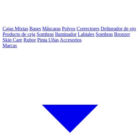
Cajas Mixtas
Bases
Máscaras
Polvos
Correctores
Delineador de ojo
Producto de ceja
Sombras
Iluminador
Labiales
Sombras
Bronzer
Skin Care
Rubor
Pinta Uñas
Accesorios
Marcas