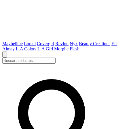
Maybelline
Loreal
Covergirl
Revlon
Nyx
Beauty Creations
Elf
Almay
L.A Colors
L.A Girl
Morphe
Flesh