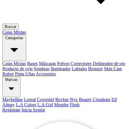
Buscar
Cajas Mixtas
Categorías
Cajas Mixtas
Bases
Máscaras
Polvos
Correctores
Delineador de ojo
Producto de ceja
Sombras
Iluminador
Labiales
Bronzer
Skin Care
Rubor
Pinta Uñas
Accesorios
Marcas
Maybelline
Loreal
Covergirl
Revlon
Nyx
Beauty Creations
Elf
Almay
L.A Colors
L.A Girl
Morphe
Flesh
Regístrate
Inicia Sesión