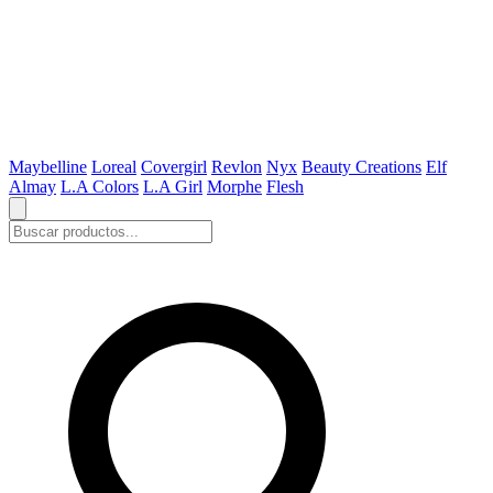
Maybelline
Loreal
Covergirl
Revlon
Nyx
Beauty Creations
Elf
Almay
L.A Colors
L.A Girl
Morphe
Flesh