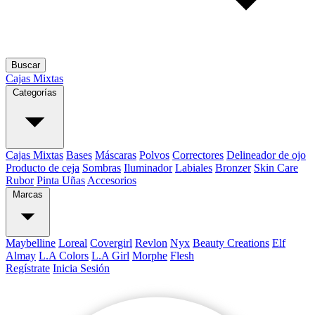
Buscar
Cajas Mixtas
Categorías
Cajas Mixtas
Bases
Máscaras
Polvos
Correctores
Delineador de ojo
Producto de ceja
Sombras
Iluminador
Labiales
Bronzer
Skin Care
Rubor
Pinta Uñas
Accesorios
Marcas
Maybelline
Loreal
Covergirl
Revlon
Nyx
Beauty Creations
Elf
Almay
L.A Colors
L.A Girl
Morphe
Flesh
Regístrate
Inicia Sesión