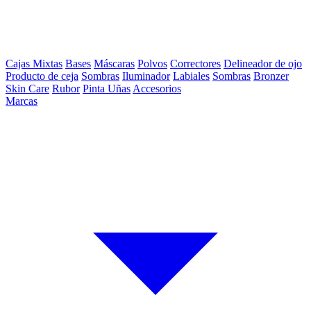
Cajas Mixtas
Bases
Máscaras
Polvos
Correctores
Delineador de ojo
Producto de ceja
Sombras
Iluminador
Labiales
Sombras
Bronzer
Skin Care
Rubor
Pinta Uñas
Accesorios
Marcas