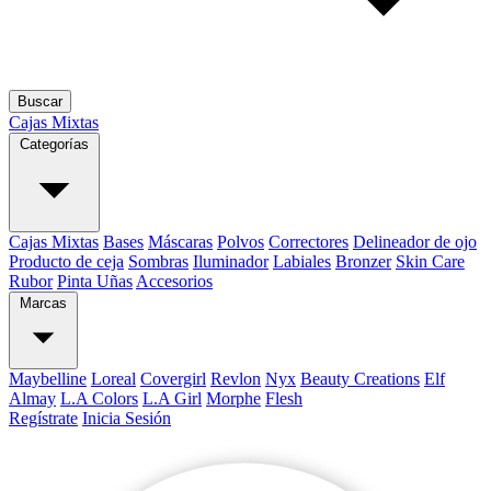
Buscar
Cajas Mixtas
Categorías
Cajas Mixtas
Bases
Máscaras
Polvos
Correctores
Delineador de ojo
Producto de ceja
Sombras
Iluminador
Labiales
Bronzer
Skin Care
Rubor
Pinta Uñas
Accesorios
Marcas
Maybelline
Loreal
Covergirl
Revlon
Nyx
Beauty Creations
Elf
Almay
L.A Colors
L.A Girl
Morphe
Flesh
Regístrate
Inicia Sesión