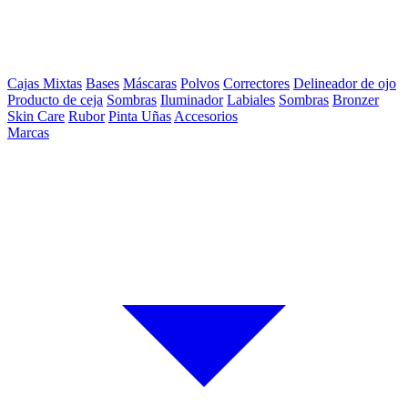
Cajas Mixtas
Bases
Máscaras
Polvos
Correctores
Delineador de ojo
Producto de ceja
Sombras
Iluminador
Labiales
Sombras
Bronzer
Skin Care
Rubor
Pinta Uñas
Accesorios
Marcas