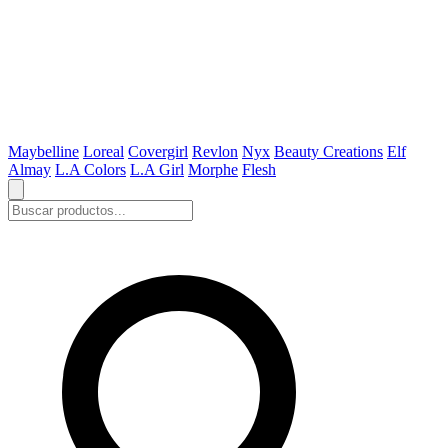
Maybelline
Loreal
Covergirl
Revlon
Nyx
Beauty Creations
Elf
Almay
L.A Colors
L.A Girl
Morphe
Flesh