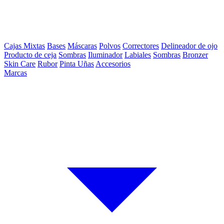
Cajas Mixtas
Bases
Máscaras
Polvos
Correctores
Delineador de ojo
Producto de ceja
Sombras
Iluminador
Labiales
Sombras
Bronzer
Skin Care
Rubor
Pinta Uñas
Accesorios
Marcas