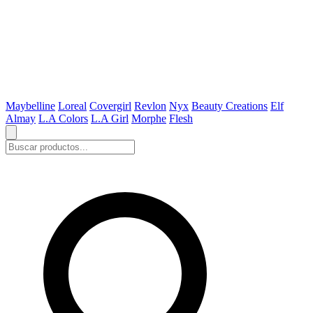
Maybelline
Loreal
Covergirl
Revlon
Nyx
Beauty Creations
Elf
Almay
L.A Colors
L.A Girl
Morphe
Flesh