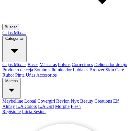
Buscar
Cajas Mixtas
Categorías
Cajas Mixtas
Bases
Máscaras
Polvos
Correctores
Delineador de ojo
Producto de ceja
Sombras
Iluminador
Labiales
Bronzer
Skin Care
Rubor
Pinta Uñas
Accesorios
Marcas
Maybelline
Loreal
Covergirl
Revlon
Nyx
Beauty Creations
Elf
Almay
L.A Colors
L.A Girl
Morphe
Flesh
Regístrate
Inicia Sesión