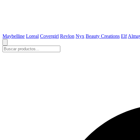
Maybelline
Loreal
Covergirl
Revlon
Nyx
Beauty Creations
Elf
Alma