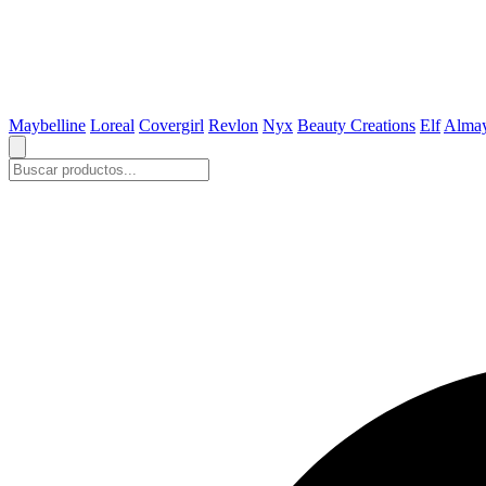
Maybelline
Loreal
Covergirl
Revlon
Nyx
Beauty Creations
Elf
Alma