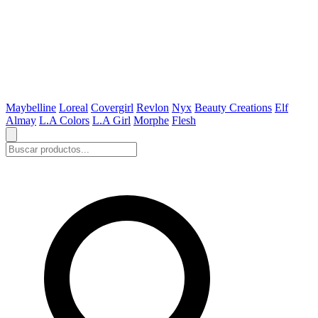
Maybelline
Loreal
Covergirl
Revlon
Nyx
Beauty Creations
Elf
Almay
L.A Colors
L.A Girl
Morphe
Flesh