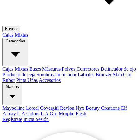
Buscar
Cajas Mixtas
Categorías
Cajas Mixtas
Bases
Máscaras
Polvos
Correctores
Delineador de ojo
Producto de ceja
Sombras
Iluminador
Labiales
Bronzer
Skin Care
Rubor
Pinta Uñas
Accesorios
Marcas
Maybelline
Loreal
Covergirl
Revlon
Nyx
Beauty Creations
Elf
Almay
L.A Colors
L.A Girl
Morphe
Flesh
Regístrate
Inicia Sesión