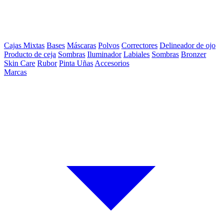
Cajas Mixtas
Bases
Máscaras
Polvos
Correctores
Delineador de ojo
Producto de ceja
Sombras
Iluminador
Labiales
Sombras
Bronzer
Skin Care
Rubor
Pinta Uñas
Accesorios
Marcas