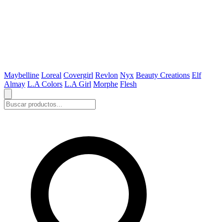
Maybelline
Loreal
Covergirl
Revlon
Nyx
Beauty Creations
Elf
Almay
L.A Colors
L.A Girl
Morphe
Flesh