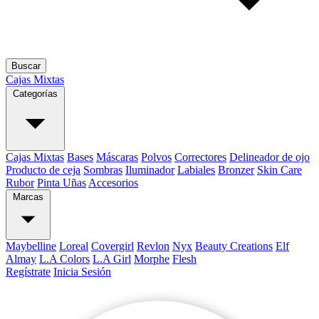
Buscar
Cajas Mixtas
Categorías
Cajas Mixtas
Bases
Máscaras
Polvos
Correctores
Delineador de ojo
Producto de ceja
Sombras
Iluminador
Labiales
Bronzer
Skin Care
Rubor
Pinta Uñas
Accesorios
Marcas
Maybelline
Loreal
Covergirl
Revlon
Nyx
Beauty Creations
Elf
Almay
L.A Colors
L.A Girl
Morphe
Flesh
Regístrate
Inicia Sesión