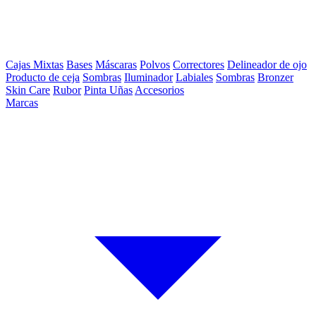
Cajas Mixtas
Bases
Máscaras
Polvos
Correctores
Delineador de ojo
Producto de ceja
Sombras
Iluminador
Labiales
Sombras
Bronzer
Skin Care
Rubor
Pinta Uñas
Accesorios
Marcas